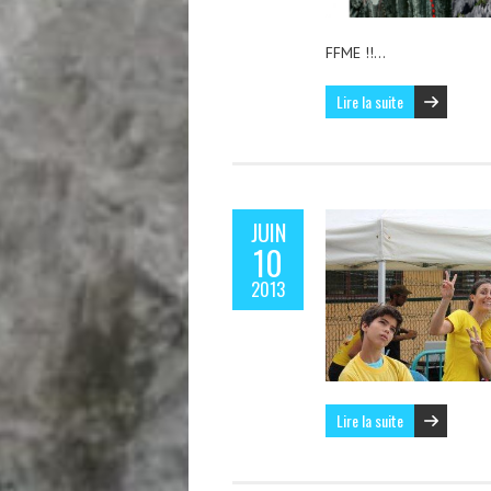
FFME !!…
Lire la suite
JUIN
10
2013
Lire la suite