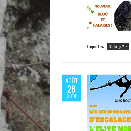
Étiquettes:
Challenge VTK
AOÛT
28
2014