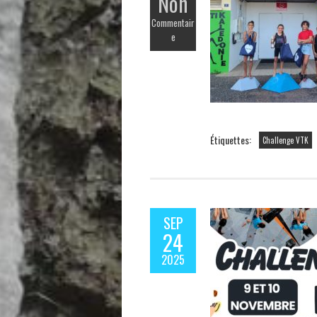
Non
Commentair
e
Étiquettes:
Challenge VTK
SEP
24
2025