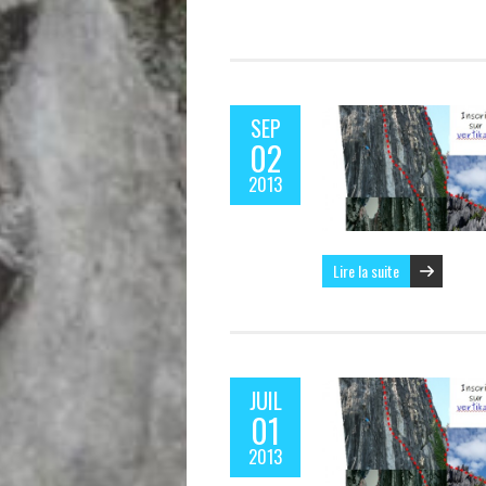
SEP
02
2013
Lire la suite
JUIL
01
2013