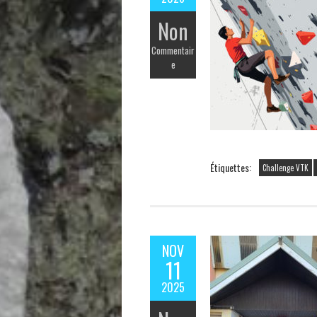
Non
Commentair
e
Étiquettes:
Challenge VTK
NOV
11
2025