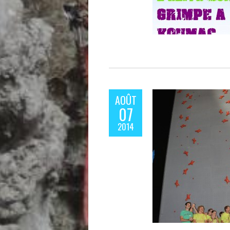
AOÛT
07
2014