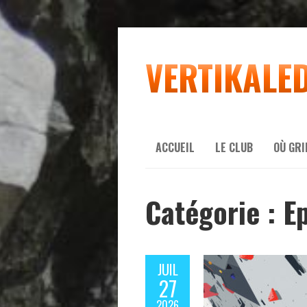
VERTIKALE
ACCUEIL
LE CLUB
OÙ GR
Catégorie :
E
JUIL
27
2026