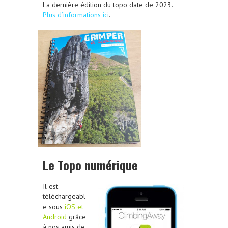
La dernière édition du topo date de 2023.
Plus d’informations ici
.
Le Topo numérique
Il est
téléchargeabl
e sous
iOS et
Android
grâce
à nos amis de