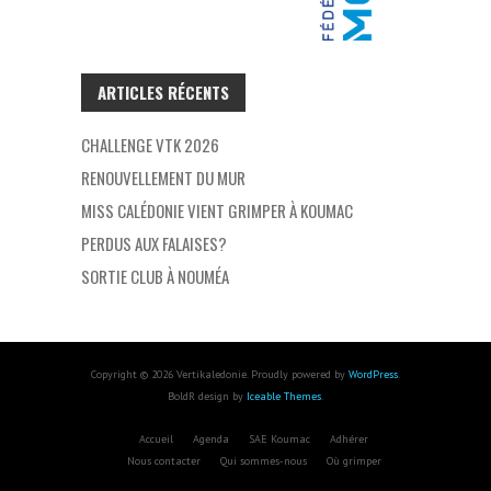
ARTICLES RÉCENTS
CHALLENGE VTK 2026
RENOUVELLEMENT DU MUR
MISS CALÉDONIE VIENT GRIMPER À KOUMAC
PERDUS AUX FALAISES?
SORTIE CLUB À NOUMÉA
Copyright © 2026 Vertikaledonie. Proudly powered by
WordPress
.
BoldR design by
Iceable Themes
.
Accueil
Agenda
SAE Koumac
Adhérer
Nous contacter
Qui sommes-nous
Où grimper