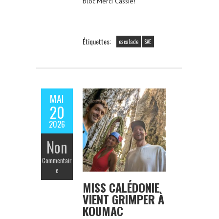
bloc.Merci Cassie!
Étiquettes:
escalade
SAE
MAI
20
2026
Non
Commentair
e
MISS CALÉDONIE
VIENT GRIMPER À
KOUMAC