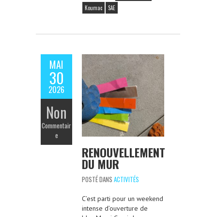
Koumac
SAE
MAI
30
2026
Non
Commentair
e
RENOUVELLEMENT
DU MUR
POSTÉ DANS
ACTIVITÉS
C’est parti pour un weekend
intense d’ouverture de