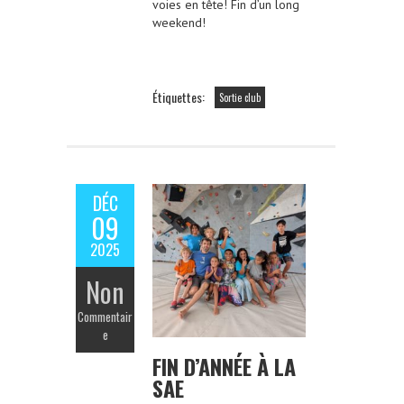
voies en tête! Fin d’un long
weekend!
Étiquettes:
Sortie club
DÉC
09
2025
Non
Commentair
e
FIN D’ANNÉE À LA
SAE