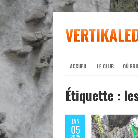
VERTIKALE
ACCUEIL
LE CLUB
OÙ GR
Étiquette :
le
JAN
05
2025