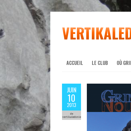
VERTIKALE
ACCUEIL
LE CLUB
OÙ GR
JUIN
10
2013
de
vertikaledonie