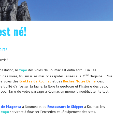
est né!
OJETS
vrir !
estation, le
topo
des voies de Koumac est enfin sorti ! Fini les
ème
on des voies, fini aussi les maillons rapides laissés à la 3
dégaine… Plus
 de voies des
Grottes de Koumac
et des
Roches Notre Dame
, c’est
ruffé d’infos sur la faune, la flore la géologie et l’histoire des lieux,
es pour faire de votre passage à Koumac un moment inoubliable…le tout
 de Magenta
à Nouméa et au
Restaurant le Skipper
à Koumac, les
u
topo
serviront à financer l’entretien et l’équipement des sites.