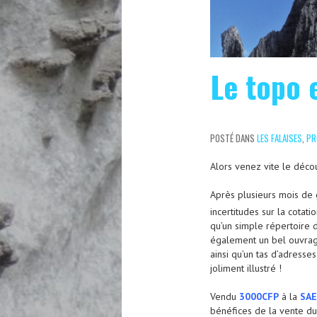
Le topo 
POSTÉ DANS
LES FALAISES
,
PR
Alors venez vite le décou
Après plusieurs mois de g
incertitudes sur la cotati
qu’un simple répertoire
également un bel ouvrage t
ainsi qu’un tas d’adress
joliment illustré !
Vendu
3000CFP
à la
SAE
bénéfices de la vente d