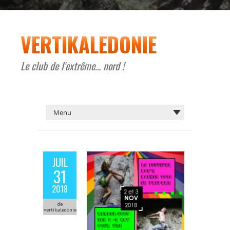
VERTIKALEDONIE
Le club de l'extrême… nord !
JUIL
31
2018
de
vertikaledonie