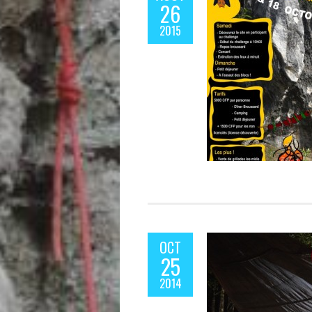
26
2015
OCT
25
2014