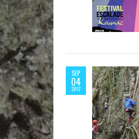
SEP
04
2017