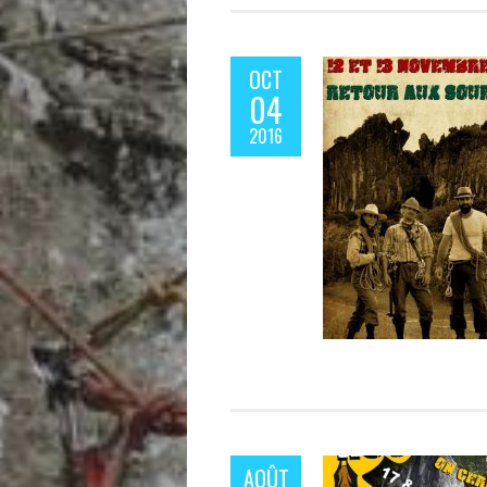
OCT
04
2016
AOÛT