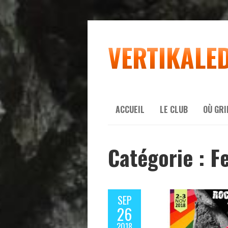
VERTIKALE
ACCUEIL
LE CLUB
OÙ GR
Catégorie :
Fe
SEP
26
2018